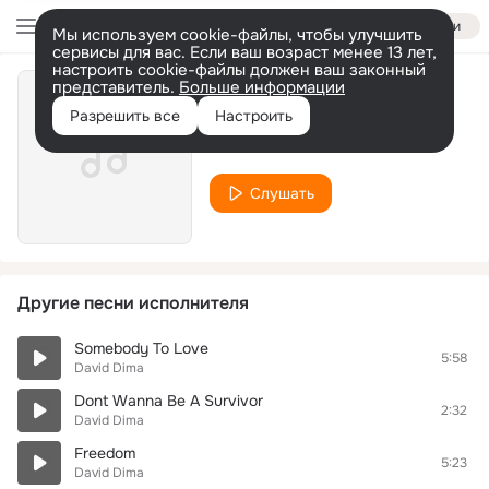
Войти
Мы используем cookie-файлы, чтобы улучшить
сервисы для вас. Если ваш возраст менее 13 лет,
настроить cookie-файлы должен ваш законный
представитель.
Больше информации
Crazy
Разрешить все
Настроить
David Dima
Слушать
Другие песни исполнителя
Somebody To Love
5:58
David Dima
Dont Wanna Be A Survivor
2:32
David Dima
Freedom
5:23
David Dima