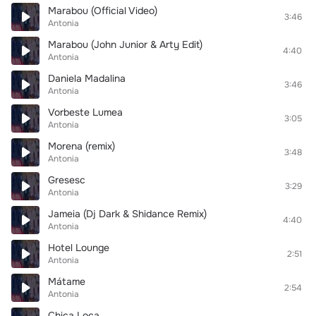
Marabou (Official Video)
3:46
Antonia
Marabou (John Junior & Arty Edit)
4:40
Antonia
Daniela Madalina
3:46
Antonia
Vorbeste Lumea
3:05
Antonia
Morena (remix)
3:48
Antonia
Gresesc
3:29
Antonia
Jameia (Dj Dark & Shidance Remix)
4:40
Antonia
Hotel Lounge
2:51
Antonia
Mátame
2:54
Antonia
Chica Loca