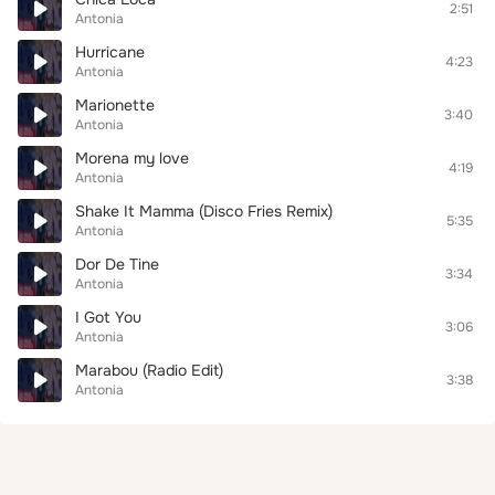
2:51
Antonia
Hurricane
4:23
Antonia
Marionette
3:40
Antonia
Morena my love
4:19
Antonia
Shake It Mamma (Disco Fries Remix)
5:35
Antonia
Dor De Tine
3:34
Antonia
I Got You
3:06
Antonia
Marabou (Radio Edit)
3:38
Antonia