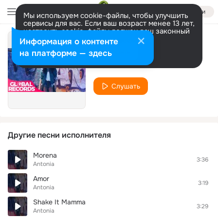
Войти
Мы используем cookie-файлы, чтобы улучшить
сервисы для вас. Если ваш возраст менее 13 лет,
настроить cookie-файлы должен ваш законный
представитель.
Больше информации
Информация о контенте
Iubirea Mea
Разрешить все
Настроить
на платформе — здесь
Antonia
Слушать
Другие песни исполнителя
Morena
3:36
Antonia
Amor
3:19
Antonia
Shake It Mamma
3:29
Antonia