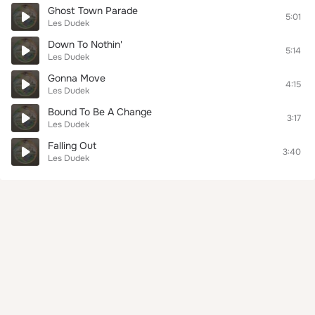
Ghost Town Parade
5:01
Les Dudek
Down To Nothin'
5:14
Les Dudek
Gonna Move
4:15
Les Dudek
Bound To Be A Change
3:17
Les Dudek
Falling Out
3:40
Les Dudek