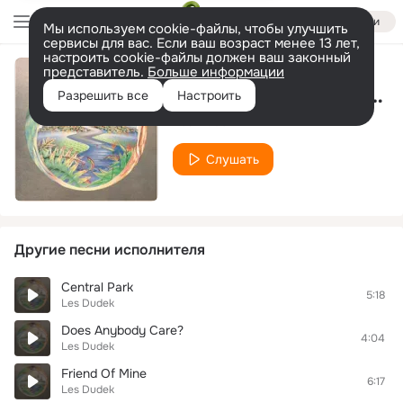
Войти
Мы используем cookie-файлы, чтобы улучшить
сервисы для вас. Если ваш возраст менее 13 лет,
настроить cookie-файлы должен ваш законный
представитель.
Больше информации
Tears Turn Into Diamonds
Разрешить все
Настроить
Les Dudek
Слушать
Другие песни исполнителя
Central Park
5:18
Les Dudek
Does Anybody Care?
4:04
Les Dudek
Friend Of Mine
6:17
Les Dudek