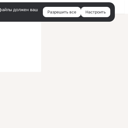
Войти
e-файлы должен ваш
Разрешить все
Настроить
Правая
колонка