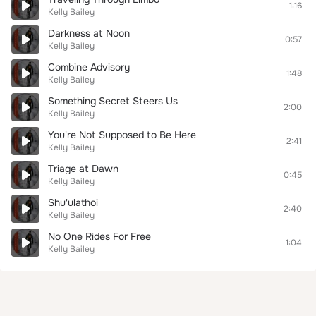
1:16
Kelly Bailey
Darkness at Noon
0:57
Kelly Bailey
Combine Advisory
1:48
Kelly Bailey
Something Secret Steers Us
2:00
Kelly Bailey
You're Not Supposed to Be Here
2:41
Kelly Bailey
Triage at Dawn
0:45
Kelly Bailey
Shu'ulathoi
2:40
Kelly Bailey
No One Rides For Free
1:04
Kelly Bailey