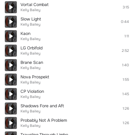
Vortal Combat
3:15
Kelly Bailey
Slow Light
0:44
Kelly Bailey
Kaon
1:11
Kelly Bailey
LG Orbifold
2:52
Kelly Bailey
Brane Scan
1:40
Kelly Bailey
Nova Prospekt
1:55
Kelly Bailey
CP Violation
1:45
Kelly Bailey
Shadows Fore and Aft
1:26
Kelly Bailey
Probably Not A Problem
1:26
Kelly Bailey
Traveling Through Limbo