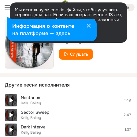
Войти
Мы используем cookie-файлы, чтобы улучшить
сервисы для вас. Если ваш возраст менее 13 лет,
настроить cookie-файлы должен ваш законный
представитель.
Больше информации
Информация о контенте
Particle Ghost
Разрешить все
Настроить
на платформе — здесь
Kelly Bailey
Слушать
Другие песни исполнителя
Nectarium
1:49
Kelly Bailey
Sector Sweep
2:47
Kelly Bailey
Dark Interval
1:37
Kelly Bailey