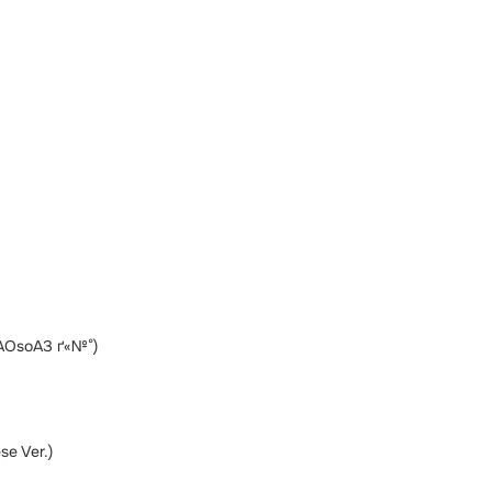
(АОѕоАЗ ґ«№°)
se Ver.)