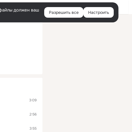
Войти
e-файлы должен ваш
Разрешить все
Настроить
Правая
колонка
3:09
2:56
3:55