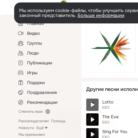
Мы используем cookie-файлы, чтобы улучшить сервис
законный представитель.
Больше информации
Левая
Главная
колонка
Видео
Группы
Люди
Публикации
Игры
Подарки
Другие песни исполн
Поздравления
Lotto
Рекомендации
EXO
Сменить язык
The Eve
Рекламодателям
Помощь
EXO
Новости
Ещё
Sing For You
Мы применяем
EXO