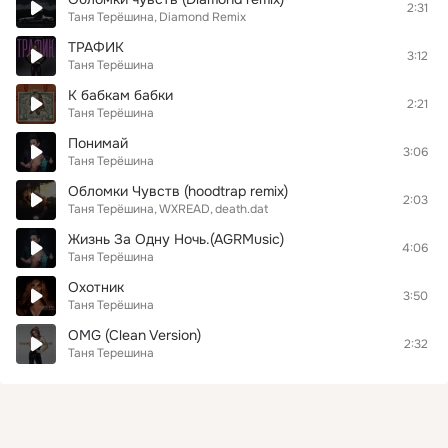
2:31
Таня Терёшина
Diamond Remix
ТРАФИК
3:12
Таня Терёшина
К бабкам бабки
2:21
Таня Терёшина
Понимай
3:06
Таня Терёшина
Обломки Чувств (hoodtrap remix)
2:03
Таня Терёшина
WXREAD
death.dat
Жизнь За Одну Ночь.(AGRMusic)
4:06
Таня Терёшина
Охотник
3:50
Таня Терёшина
OMG (Clean Version)
2:32
Таня Терешина