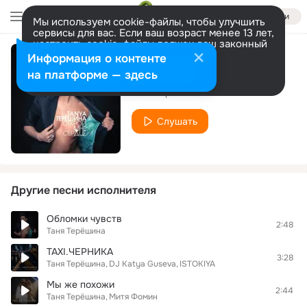
Войти
Мы используем cookie-файлы, чтобы улучшить
сервисы для вас. Если ваш возраст менее 13 лет,
настроить cookie-файлы должен ваш законный
представитель.
Больше информации
Информация о контенте
Пушка
Разрешить все
Настроить
на платформе — здесь
Таня Терёшина
Слушать
Другие песни исполнителя
Обломки чувств
2:48
Таня Терёшина
TAXI.ЧЕРНИКА
3:28
Таня Терёшина
DJ Katya Guseva
ISTOKIYA
Мы же похожи
2:44
Таня Терёшина
Митя Фомин