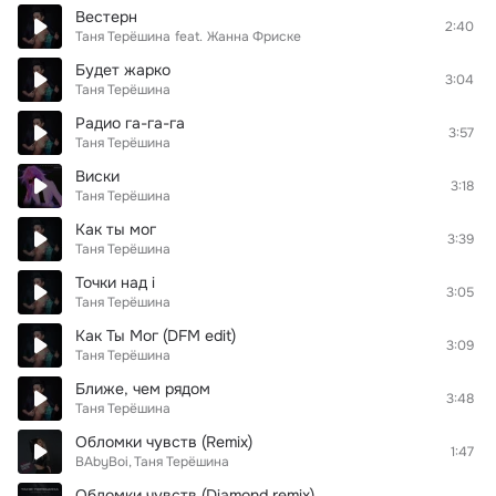
Вестерн
2:40
Таня Терёшина
feat.
Жанна Фриске
Будет жарко
3:04
Таня Терёшина
Радио га-га-га
3:57
Таня Терёшина
Виски
3:18
Таня Терёшина
Как ты мог
3:39
Таня Терёшина
Точки над i
3:05
Таня Терёшина
Как Ты Мог (DFM edit)
3:09
Таня Терёшина
Ближе, чем рядом
3:48
Таня Терёшина
Обломки чувств (Remix)
1:47
BAbyBoi
Таня Терёшина
Обломки чувств (Diamond remix)