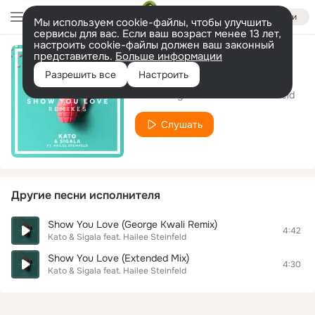
Войти
Мы используем cookie-файлы, чтобы улучшить
сервисы для вас. Если ваш возраст менее 13 лет,
настроить cookie-файлы должен ваш законный
представитель.
Больше информации
Show You Love
Разрешить все
Настроить
Kato & Sigala feat. Hailee Steinfeld
Слушать
Другие песни исполнителя
Show You Love (George Kwali Remix)
4:42
Kato & Sigala feat. Hailee Steinfeld
Show You Love (Extended Mix)
4:30
Kato & Sigala feat. Hailee Steinfeld