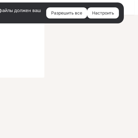
Войти
e-файлы должен ваш
Разрешить все
Настроить
Правая
колонка