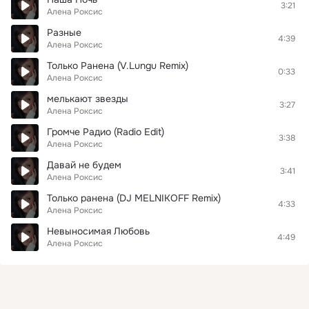
3:21
Алена Роксис
Разные
4:39
Алена Роксис
Только Ранена (V.Lungu Remix)
0:33
Алена Роксис
мелькают звезды
3:27
Алена Роксис
Громче Радио (Radio Edit)
3:38
Алена Роксис
Давай не будем
3:41
Алена Роксис
Только ранена (DJ MELNIKOFF Remix)
4:33
Алена Роксис
Невыносимая Любовь
4:49
Алена Роксис