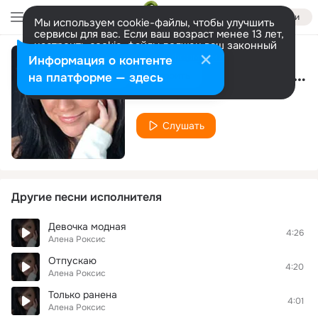
Войти
Мы используем cookie-файлы, чтобы улучшить
сервисы для вас. Если ваш возраст менее 13 лет,
настроить cookie-файлы должен ваш законный
представитель.
Больше информации
Информация о контенте
Не Трать Меня На Мелочи
Разрешить все
Настроить
на платформе — здесь
Алена Роксис
Слушать
Другие песни исполнителя
Девочка модная
4:26
Алена Роксис
Отпускаю
4:20
Алена Роксис
Только ранена
4:01
Алена Роксис