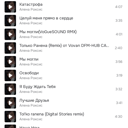
Катастрофа
4:07
Алена Роксис
Целуй меня прямо в сердце
3:35
Алена Роксис
Мы могли(VoGueSOUND RMX)
4:01
Алена Роксис
Только Ранена (Remix) от Vovan DFM-HUB САМАЯ НОВАЯ МУЗЫКА РЕЛИЗЫ СБОРНИКИ НОВИНКИ РАДИОСТАНЦИЙ ВЫКЛАДЫВАЮТСЯ ТОЛЬКО НА ЭТОМ ХАБЕ В ЛАНТЕ - DFM-HUB 93.186.99.118(двоеточие)411
2:40
Алена Роксис
Мы могли
3:56
Алена Роксис
Освободи
3:19
Алена Роксис
Я Буду Ждать Тебя
3:32
Алена Роксис
Лучшие Друзья
3:41
Алена Роксис
Tol'ko ranena (Digital Stories remix)
4:30
Алена Роксис
Наша Ночь