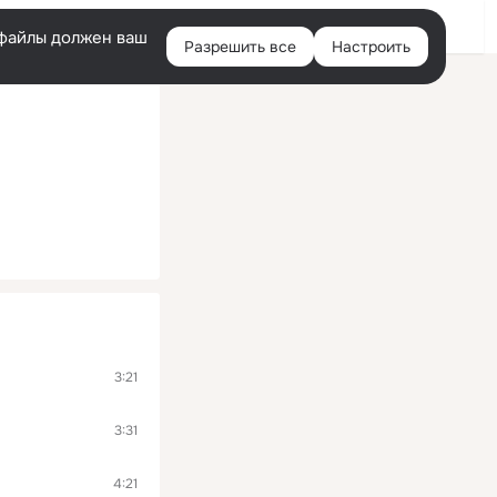
Войти
e-файлы должен ваш
Разрешить все
Настроить
Правая
колонка
3:21
3:31
4:21