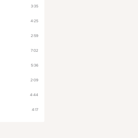
3:35
4:25
2:59
7:02
5:36
2:09
4:44
4:17