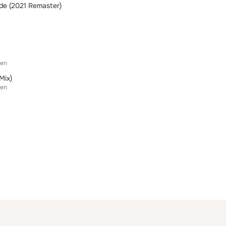
cide (2021 Remaster)
ten
Mix)
ten