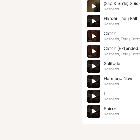
(Slip & Slide) Sui
Kosheen
Harder They Fall
Kosheen
Catch
Kosheen
Ferry Cors
Catch (Extended 
Kosheen
Ferry Cors
Solitude
Kosheen
Here and Now
Kosheen
I
Kosheen
Poison
Kosheen