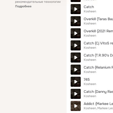
рекомендательные технологии
Подробнее
Catch
Kosheen
Overkill (Taras B
Kosheen
Overkill (2021 Re
Kosheen
Catch (Cj VitoS r
Kosheen
Catch (T.R.90's D
Kosheen
Catch (Relanium 
Kosheen
745
Kosheen
Catch (Danny Ras
Kosheen
Addict (Markee L
Kosheen
Markee Le