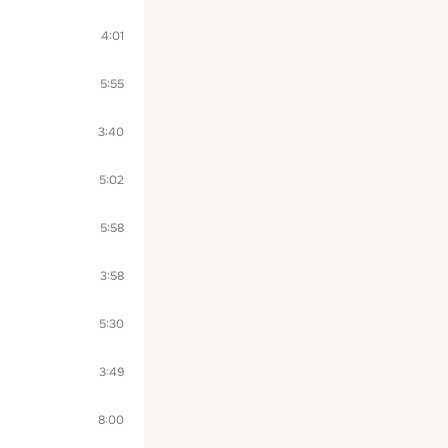
4:01
5:55
3:40
5:02
5:58
3:58
5:30
3:49
8:00