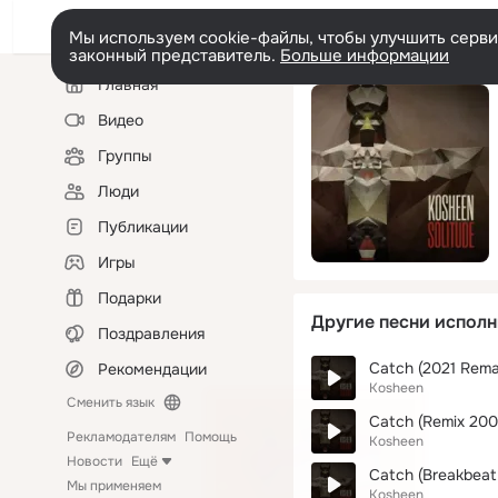
Мы используем cookie-файлы, чтобы улучшить сервис
законный представитель.
Больше информации
Левая
Главная
колонка
Видео
Группы
Люди
Публикации
Игры
Подарки
Другие песни исполн
Поздравления
Catch (2021 Rema
Рекомендации
Kosheen
Сменить язык
Catch (Remix 2009
Рекламодателям
Помощь
Kosheen
Новости
Ещё
Catch (Breakbeat 
Мы применяем
Kosheen