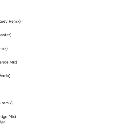
azeev Remix)
master)
emix)
ance Mix)
Remix)
 remix)
edge Mix)
dge