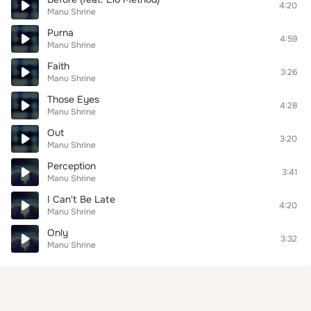
4:20
Manu Shrine
Purna
4:59
Manu Shrine
Faith
3:26
Manu Shrine
Those Eyes
4:28
Manu Shrine
Out
3:20
Manu Shrine
Perception
3:41
Manu Shrine
I Can't Be Late
4:20
Manu Shrine
Only
3:32
Manu Shrine