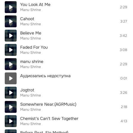
You Look At Me
2:29
Manu Shrine
Cahoot
3:27
Manu Shrine
Believe Me
3:42
Manu Shrine
Faded For You
3:08
Manu Shrine
manu shrine
2:29
Manu Shrine
Аудиозапись недоступна
0:01
Jogtrot
3:26
Manu Shrine
Somewhere Near.(AGRMusic)
2:18
Manu Shrine
Chemist's Can't Sew Together
4:13
Manu Shrine
Before (feat. Elo Method)