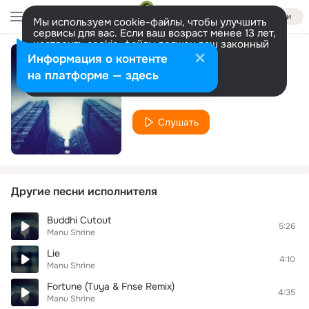
Войти
Мы используем cookie-файлы, чтобы улучшить
сервисы для вас. Если ваш возраст менее 13 лет,
настроить cookie-файлы должен ваш законный
представитель.
Больше информации
Информация о контенте
Delusion
Разрешить все
Настроить
на платформе — здесь
Manu Shrine
Слушать
Другие песни исполнителя
Buddhi Cutout
5:26
Manu Shrine
Lie
4:10
Manu Shrine
Fortune (Tuya & Fnse Remix)
4:35
Manu Shrine