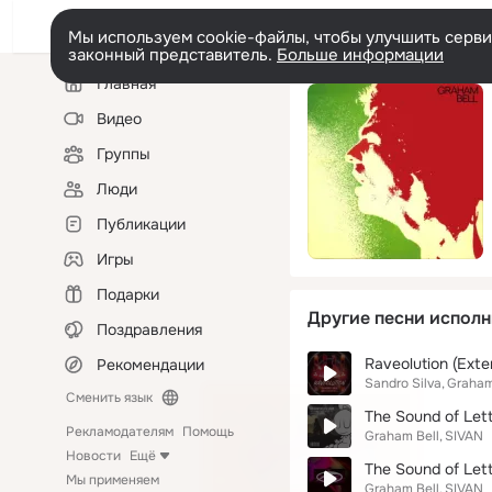
Мы используем cookie-файлы, чтобы улучшить сервис
законный представитель.
Больше информации
Левая
Главная
колонка
Видео
Группы
Люди
Публикации
Игры
Подарки
Другие песни исполн
Поздравления
Raveolution (Exte
Рекомендации
Sandro Silva
Graham
Сменить язык
The Sound of Lett
Рекламодателям
Помощь
Graham Bell
SIVAN
Новости
Ещё
The Sound of Lett
Мы применяем
Graham Bell
SIVAN