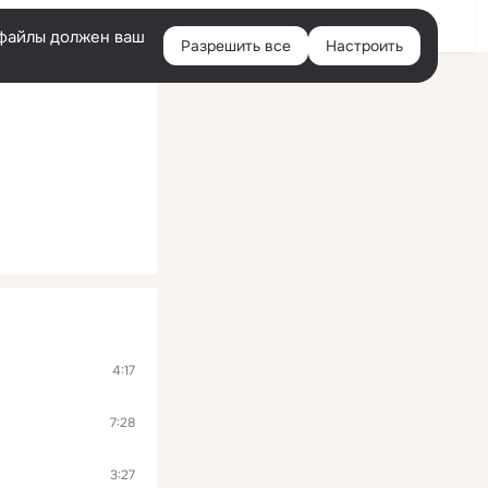
Войти
e-файлы должен ваш
Разрешить все
Настроить
Правая
колонка
4:17
7:28
3:27