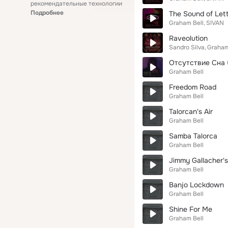
рекомендательные технологии
Подробнее
The Sound of Lett
Graham Bell
SIVAN
Raveolution
Sandro Silva
Graham
Отсутствие Сна
Graham Bell
Freedom Road
Graham Bell
Talorcan's Air
Graham Bell
Samba Talorca
Graham Bell
Jimmy Gallacher's
Graham Bell
Banjo Lockdown
Graham Bell
Shine For Me
Graham Bell