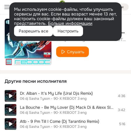
Войти
Мы используем cookie-файлы, чтобы улучшить
сервисы для вас. Если ваш возраст менее 13 лет,
настроить cookie-файлы должен ваш законный
представитель.
Больше информации
Bellini - Samba De Janeiro (Mack Di & Alexx Slam Remix)
Разрешить все
Настроить
06 dj Sasha Tyson - 90-X REBOOT 3 eng
Слушать
Другие песни исполнителя
Dr. Alban - It's My Life (Ural Djs Remix)
4:36
06 dj Sasha Tyson - 90-X REBOOT 3 eng
La Bouche - Be My Lover (Dj Mack Di & Alexx Slam Remix)
3:42
06 dj Sasha Tyson - 90-X REBOOT 3 eng
Atb - 9 Pm Till I Come (Dj Tarantino Remix)
5:16
06 dj Sasha Tyson - 90-X REBOOT 3 eng