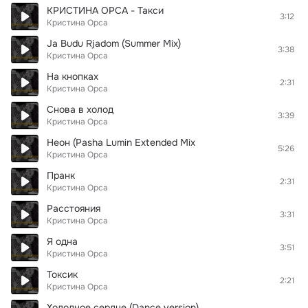
КРИСТИНА ОРСА - Такси
3:12
Кристина Орса
Ja Budu Rjadom (Summer Mix)
3:38
Кристина Орса
На кнопках
2:31
Кристина Орса
Снова в холод
3:39
Кристина Орса
Неон (Pasha Lumin Extended Mix
5:26
Кристина Орса
Пранк
2:31
Кристина Орса
Расстояния
3:31
Кристина Орса
Я одна
3:51
Кристина Орса
Токсик
2:21
Кристина Орса
Холодное сердце (Dance version)