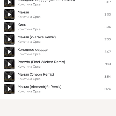
3:07
Кристина Орса
Мания
3:03
Кристина Орса
Кино
3:36
Кристина Орса
Мания (Waraxe Remix)
3:30
Кристина Орса
Холодное сердце
3:07
Кристина Орса
Poezda (Fidel Wicked Remix)
3:41
Кристина Орса
Мания (Oneon Remix)
3:54
Кристина Орса
Мания (Alexandrjfk Remix)
3:24
Кристина Орса