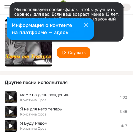
Войти
Мы используем cookie-файлы, чтобы улучшить
сервисы для вас. Если ваш возраст менее 13 лет,
настроить cookie-файлы должен ваш законный
представитель.
Больше информации
Информация о контенте
Забудь
Разрешить все
Настроить
на платформе — здесь
Кристина Орса
Слушать
Другие песни исполнителя
маме на день рождения.
4:02
Кристина Орса
Я не для него теперь
3:45
Кристина Орса
Я Буду Рядом
4:17
Кристина Орса