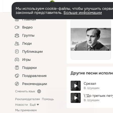
Мы используем cookie-файлы, чтобы улучшить сервис
законный представитель.
Больше информации
Левая
Главная
колонка
Видео
Группы
Люди
Публикации
Игры
Подарки
Другие песни исполн
Поздравления
Срезал
Рекомендации
В. Шукшин
Сменить язык
\"До третьих пет
Рекламодателям
Помощь
В. Шукшин
Новости
Ещё
Мы применяем