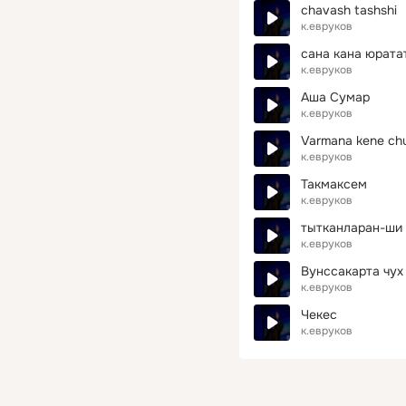
chavash tashshi
к.евруков
сана кана юрата
к.евруков
Аша Сумар
к.евруков
Varmana kene ch
к.евруков
Такмаксем
к.евруков
тытканларан-ши 
к.евруков
Вунссакарта чух
к.евруков
Чекес
к.евруков