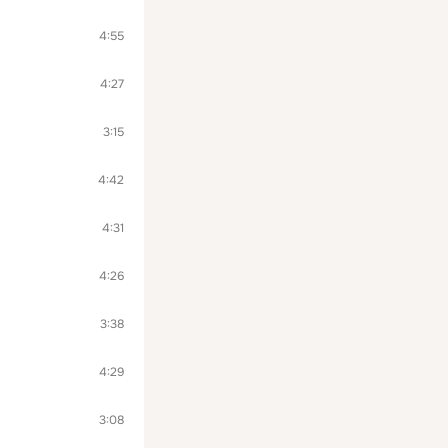
4:55
4:27
3:15
4:42
4:31
4:26
3:38
4:29
3:08