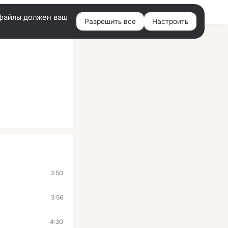
Войти
e-файлы должен ваш
Разрешить все
Настроить
Правая
колонка
3:50
3:56
4:30