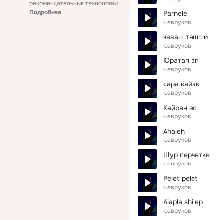
рекомендательные технологии
Подробнее
Parnele
к.евруков
чаваш ташши
к.евруков
Юратап эп
к.евруков
сара кайак
к.евруков
Кайран эс
к.евруков
Ahaleh
к.евруков
Шур перчетке
к.евруков
Pelet pelet
к.евруков
Aiapla shi ep
к.евруков