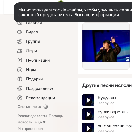
Мы используем cookie-файлы, чтобы улучшить сервис
законный представитель.
Больше информации
Левая
Главная
колонка
Видео
Группы
Люди
Публикации
Игры
Подарки
Другие песни исполн
Поздравления
Кус,усем
Рекомендации
к.евруков
Сменить язык
сурхи варманта
Рекламодателям
Помощь
к.евруков
Новости
Ещё
ан ман савни ма
Мы применяем
к.евруков