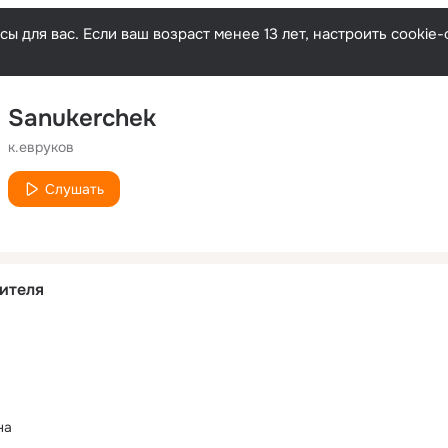
ы для вас. Если ваш возраст менее 13 лет, настроить cooki
Sanukerchek
к.евруков
Слушать
ителя
на