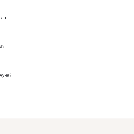
тап
uh
чуна?