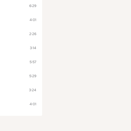
6:29
4:01
2:26
3:14
5:57
5:29
3:24
4:01