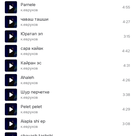
Parnele
4:55
к.евруков
чаваш ташши
4:27
к.евруков
Юратап эп
3:15
к.евруков
сара кайак
4:42
к.евруков
Кайран эс
4:31
к.евруков
Ahaleh
4:26
к.евруков
Шур перчетке
3:38
к.евруков
Pelet pelet
4:29
к.евруков
Aiapla shi ep
3:08
к.евруков
chavash tashshi