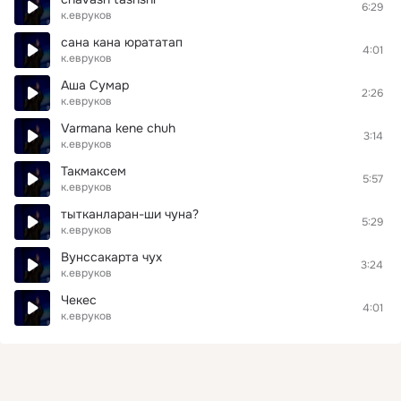
6:29
к.евруков
сана кана юрататап
4:01
к.евруков
Аша Сумар
2:26
к.евруков
Varmana kene chuh
3:14
к.евруков
Такмаксем
5:57
к.евруков
тытканларан-ши чуна?
5:29
к.евруков
Вунссакарта чух
3:24
к.евруков
Чекес
4:01
к.евруков