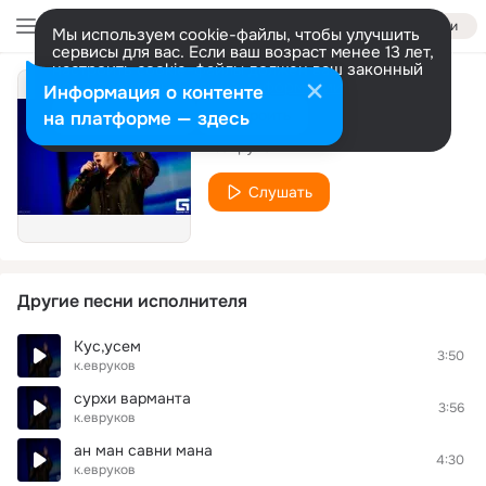
Войти
Мы используем cookie-файлы, чтобы улучшить
сервисы для вас. Если ваш возраст менее 13 лет,
настроить cookie-файлы должен ваш законный
представитель.
Больше информации
Информация о контенте
sarpikesem
Разрешить все
Настроить
на платформе — здесь
к.евруков
Слушать
Другие песни исполнителя
Кус,усем
3:50
к.евруков
сурхи варманта
3:56
к.евруков
ан ман савни мана
4:30
к.евруков