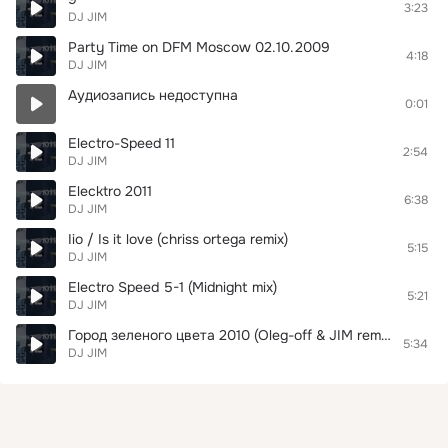
3:23
DJ JIM
Party Time on DFM Moscow 02.10.2009
4:18
DJ JIM
Аудиозапись недоступна
0:01
Electro-Speed 11
2:54
DJ JIM
Elecktro 2011
6:38
DJ JIM
Iio / Is it love (chriss ortega remix)
5:15
DJ JIM
Electro Speed 5-1 (Midnight mix)
5:21
DJ JIM
Город зеленого цвета 2010 (Oleg-off & JIM remix)
5:34
DJ JIM