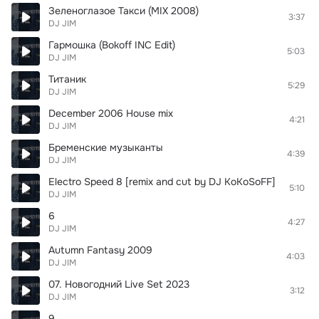
Зеленоглазое Такси (MIX 2008)
3:37
DJ JIM
Гармошка (Bokoff INC Edit)
5:03
DJ JIM
Титаник
5:29
DJ JIM
December 2006 House mix
4:21
DJ JIM
Бременские музыканты
4:39
DJ JIM
Electro Speed 8 [remix and cut by DJ KoKoSoFF]
5:10
DJ JIM
6
4:27
DJ JIM
Autumn Fantasy 2009
4:03
DJ JIM
07. Новогодний Live Set 2023
3:12
DJ JIM
9