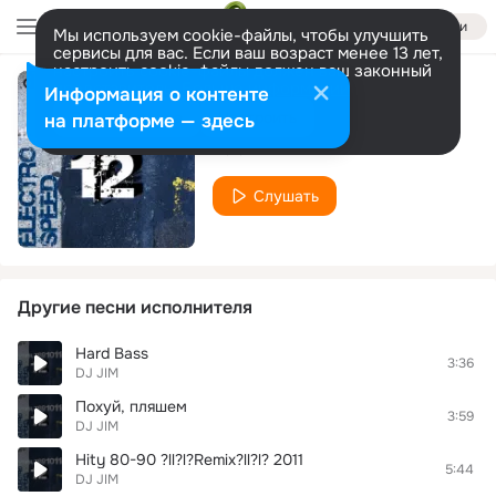
Войти
Мы используем cookie-файлы, чтобы улучшить
сервисы для вас. Если ваш возраст менее 13 лет,
настроить cookie-файлы должен ваш законный
представитель.
Больше информации
Информация о контенте
I am sketmen !
Разрешить все
Настроить
на платформе — здесь
DJ JIM
Слушать
Другие песни исполнителя
Hard Bass
3:36
DJ JIM
Похуй, пляшем
3:59
DJ JIM
Hity 80-90 ?ll?l?Remix?ll?l? 2011
5:44
DJ JIM