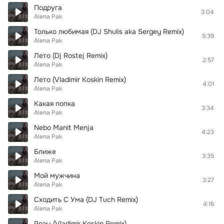
Подруга
3:04
Alena Pak
Только любимая (DJ Shulis aka Sergey Remix)
5:39
Alena Pak
Лето (Dj Rostej Remix)
2:57
Alena Pak
Лето (Vladimir Koskin Remix)
4:01
Alena Pak
Какая попка
3:34
Alena Pak
Nebo Manit Menja
4:23
Alena Pak
Ближе
3:35
Alena Pak
Мой мужчина
3:27
Alena Pak
Сходить С Ума (DJ Tuch Remix)
4:16
Alena Pak
Розы (Vladimir Koskin Remix)