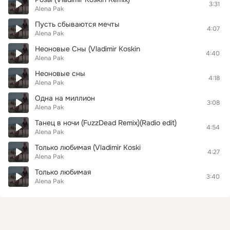
3:31
Alena Pak
Пусть сбываются мечты
4:07
Alena Pak
Неоновые Сны (Vladimir Koskin
4:40
Alena Pak
Неоновые сны
4:18
Alena Pak
Одна на миллион
3:08
Alena Pak
Танец в ночи (FuzzDead Remix)(Radio edit)
4:54
Alena Pak
Только любимая (Vladimir Koski
4:27
Alena Pak
Только любимая
3:40
Alena Pak