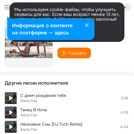
Войти
Мы используем cookie-файлы, чтобы улучшить
сервисы для вас. Если ваш возраст менее 13 лет,
настроить cookie-файлы должен ваш законный
представитель.
Больше информации
Информация о контенте
Сердце
Разрешить все
Настроить
на платформе — здесь
Alena Pak
Слушать
Другие песни исполнителя
С днем рождения тебя
3:06
Alena Pak
Танец В Ночи
4:29
Alena Pak
Неоновые Сны (DJ.Tuch Remix)
4:24
Alena Pak