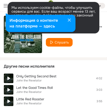
Войти
Мы используем cookie-файлы, чтобы улучшить
сервисы для вас. Если ваш возраст менее 13 лет,
настроить cookie-файлы должен ваш законный
представитель.
Больше информации
Информация о контенте
Something Inside of Me
Разрешить все
Настроить
на платформе — здесь
John the Revelator
Слушать
Другие песни исполнителя
Only Getting Second Best
4:02
John the Revelator
Let the Good Times Roll
3:03
John the Revelator
Little Red Rooster
3:55
John the Revelator