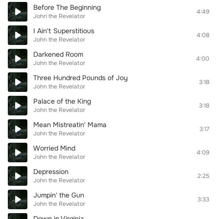
Before The Beginning
4:49
John the Revelator
I Ain't Superstitious
4:08
John the Revelator
Darkened Room
4:00
John the Revelator
Three Hundred Pounds of Joy
3:18
John the Revelator
Palace of the King
3:18
John the Revelator
Mean Mistreatin' Mama
3:17
John the Revelator
Worried Mind
4:09
John the Revelator
Depression
2:25
John the Revelator
Jumpin' the Gun
3:33
John the Revelator
Down in Virginia