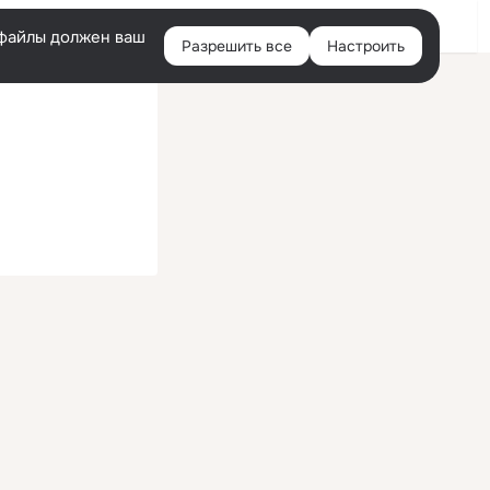
Войти
e-файлы должен ваш
Разрешить все
Настроить
Правая
колонка