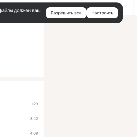
Войти
e-файлы должен ваш
Разрешить все
Настроить
Правая
колонка
1:29
3:42
4:09