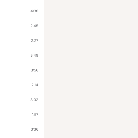
4:38
2:45
2:27
3:49
3:56
2:14
3:02
1:57
3:36