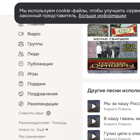
Мы используем cookie-файлы, чтобы улучшить сервис
законный представитель.
Больше информации
Левая
Главная
колонка
Видео
Группы
Люди
Публикации
Игры
Подарки
Другие песни исполн
Поздравления
Мы за нашу Росс
Рекомендации
Кирилл Ривель
Сменить язык
В нашу гавань з
Рекламодателям
Помощь
Кирилл Ривель
Новости
Ещё
Гулко цепи о клю
Мы применяем
Кирилл Ривель