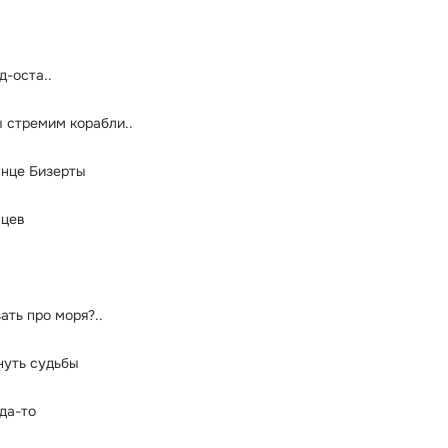
д-оста..
ы стремим корабли..
лнце Бизерты
вцев
ать про моря?..
нуть судьбы
да-то