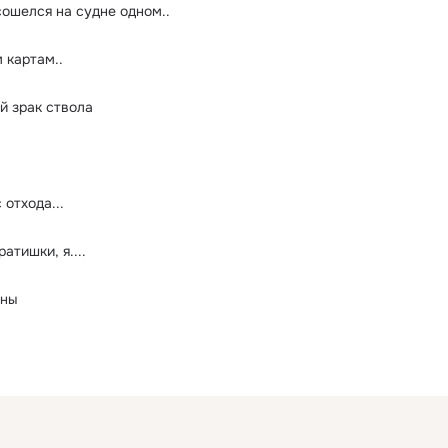
сошелся на судне одном..
 картам..
й зрак ствола
 отхода...
атишки, я....
оны