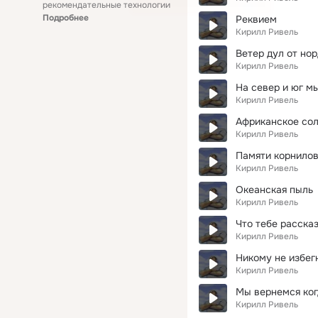
рекомендательные технологии
Подробнее
Реквием
Кирилл Ривель
Ветер дул от нор
Кирилл Ривель
На север и юг м
Кирилл Ривель
Африканское со
Кирилл Ривель
Памяти корнило
Кирилл Ривель
Океанская пыль
Кирилл Ривель
Что тебе рассказ
Кирилл Ривель
Никому не избег
Кирилл Ривель
Мы вернемся ког
Кирилл Ривель