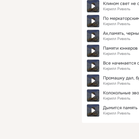
Клином свет не 
Кирилл Ривель
По меркаторским
Кирилл Ривель
Ах,память, черны
Кирилл Ривель
Памяти юнкеров
Кирилл Ривель
Все начинается с
Кирилл Ривель
Промашку дал, бр
Кирилл Ривель
Колокольные зв
Кирилл Ривель
Дымится память
Кирилл Ривель