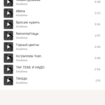
4:28
Альбина
Albina
2:23
Альбина
Бросаю курить
3:34
Альбина
Nenormal'naya
2:57
Альбина
Горный цветок
2:46
Альбина
Ko'zlarimda Yosh
3:48
Альбина
ТАК ТЕБЕ И НАДО
2:54
Альбина
ТАНЦЫ
2:51
Альбина