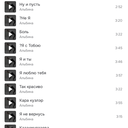
Ну и пусть
2:52
Альбина
?Не Я
3:20
Альбина
Боль
3:22
Альбина
?Я с Тобою
3:45
Альбина
Я и ты
3:46
Альбина
Я люблю тебя
3:57
Альбина
Так красиво
3:22
Альбина
Кара кузлэр
3:55
Альбина
Я не вернусь
3:15
Альбина
Казакмурзаева