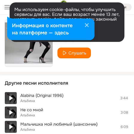
Войти
Мы используем cookie-файлы, чтобы улучшить
сервисы для вас. Если ваш возраст менее 13 лет,
настроить cookie-файлы должен ваш законный
представитель.
Больше информации
Информация о контенте
Не надо
Разрешить все
Настроить
на платформе — здесь
Альбина
Слушать
Другие песни исполнителя
Alabina (Original 1996)
3:44
Альбина
Не со мной
3:08
Альбина
Мальчишка мой любимый (шансончик)
6:09
Альбина