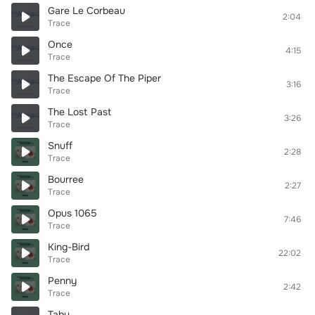
Gare Le Corbeau
2:04
Trace
Once
4:15
Trace
The Escape Of The Piper
3:16
Trace
The Lost Past
3:26
Trace
Snuff
2:28
Trace
Bourree
2:27
Trace
Opus 1065
7:46
Trace
King-Bird
22:02
Trace
Penny
2:42
Trace
Tabu