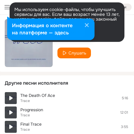
Войти
Мы используем cookie-файлы, чтобы улучшить
сервисы для вас. Если ваш возраст менее 13 лет,
настроить cookie-файлы должен ваш законный
представитель.
Больше информации
Информация о контенте
Gaillarde
Разрешить все
Настроить
на платформе — здесь
Trace
Слушать
Другие песни исполнителя
The Death Of Ace
5:16
Trace
Progression
12:01
Trace
Final Trace
3:55
Trace