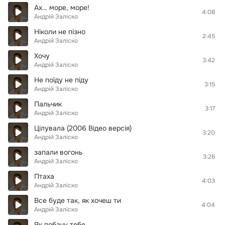
Ах… море, море!
4:08
Андрій Заліско
Ніколи не пізно
2:45
Андрій Заліско
Хочу
3:42
Андрій Заліско
Не поїду не піду
3:15
Андрій Заліско
Пальчик
3:17
Андрій Заліско
Цілувала (2006 Відео версія)
3:20
Андрій Заліско
запали вогонь
3:26
Андрій Заліско
Птаха
4:03
Андрій Заліско
Все буде так, як хочеш ти
4:04
Андрій Заліско
Як побачу тебе