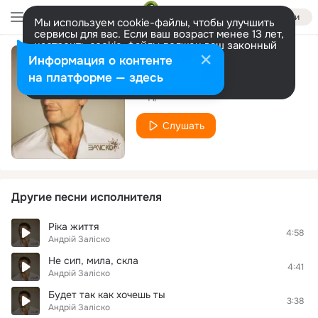
Войти
Мы используем cookie-файлы, чтобы улучшить
сервисы для вас. Если ваш возраст менее 13 лет,
настроить cookie-файлы должен ваш законный
представитель.
Больше информации
Информация о контенте
Ангели земні
Разрешить все
Настроить
на платформе — здесь
Андрій Заліско
Слушать
Другие песни исполнителя
Ріка життя
4:58
Андрій Заліско
Не сип, мила, скла
4:41
Андрій Заліско
Будет так как хочешь ты
3:38
Андрій Заліско