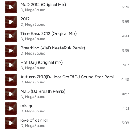
MaD 2012 (Original Mix)
5:26
Dj MegaSound
2012
3:58
Dj MegaSound
Time Bass 2012 (Original Mix)
4:41
Dj MegaSound
Breathing (VlaD NesteRuk Remix)
3:35
Dj MegaSound
Hot Day (Original mix)
5:17
Dj MegaSound
Autumn 2K13(DJ Igor GraF&DJ Sound Star Remix 2013)(Colibri Project)
4:43
Dj MegaSound
MaD (DJ Breath Remix)
4:57
Dj MegaSound
mirage
4:21
Dj MegaSound
love of can kill
5:08
Dj MegaSound