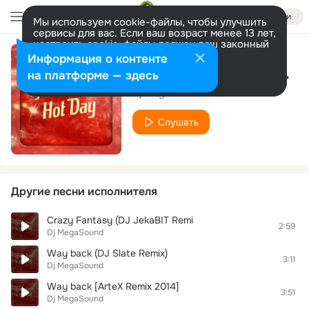
Войти
Мы используем cookie-файлы, чтобы улучшить
сервисы для вас. Если ваш возраст менее 13 лет,
настроить cookie-файлы должен ваш законный
представитель.
Больше информации
Информация о контенте
Happy New Year (Original)
Разрешить все
Настроить
на платформе — здесь
Dj MegaSound
Слушать
Другие песни исполнителя
Crazy Fantasy (DJ JekaBIT Remi
2:59
Dj MegaSound
Way back (DJ Slate Remix)
3:11
Dj MegaSound
Way back [ArteX Remix 2014]
3:51
Dj MegaSound