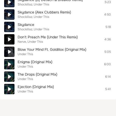
5:23
Shockillaz
Under This
Skydance (Alex Clubbers Remix)
4:50
Shockillaz
Under This
Skydance
5:18
Shockillaz
Under This
Don't Preach Me (Under This Remix)
4:36
Nerve
Under This
Blow Your Mind Ft. Goldillox (Original Mix)
5:05
Under This
Enigma (Original Mix)
6:00
Under This
The Drops (Original Mix)
6:14
Under This
Ejection (Original Mix)
5:41
Under This