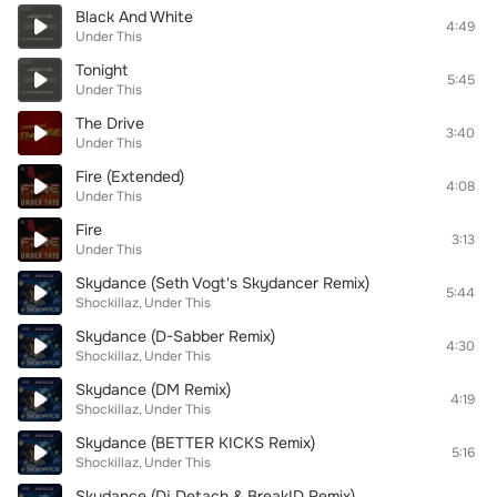
Black And White
4:49
Under This
Tonight
5:45
Under This
The Drive
3:40
Under This
Fire (Extended)
4:08
Under This
Fire
3:13
Under This
Skydance (Seth Vogt's Skydancer Remix)
5:44
Shockillaz
Under This
Skydance (D-Sabber Remix)
4:30
Shockillaz
Under This
Skydance (DM Remix)
4:19
Shockillaz
Under This
Skydance (BETTER KICKS Remix)
5:16
Shockillaz
Under This
Skydance (Dj Detach & BreakID Remix)