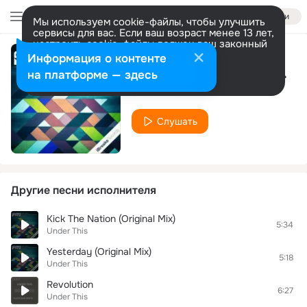
Войти
Мы используем cookie-файлы, чтобы улучшить
сервисы для вас. Если ваш возраст менее 13 лет,
настроить cookie-файлы должен ваш законный
представитель.
Больше информации
Информация о контенте
Hands On You (Original Mix)
Разрешить все
Настроить
на платформе — здесь
Under This
Слушать
Другие песни исполнителя
Kick The Nation (Original Mix)
5:34
Under This
Yesterday (Original Mix)
5:18
Under This
Revolution
6:27
Under This