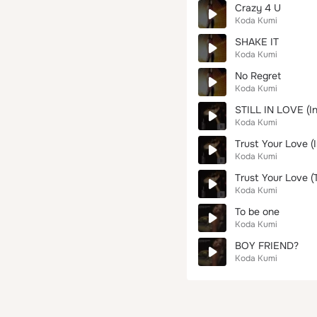
Crazy 4 U
Koda Kumi
SHAKE IT
Koda Kumi
No Regret
Koda Kumi
STILL IN LOVE (In
Koda Kumi
Trust Your Love (
Koda Kumi
Trust Your Love (
Koda Kumi
To be one
Koda Kumi
BOY FRIEND?
Koda Kumi