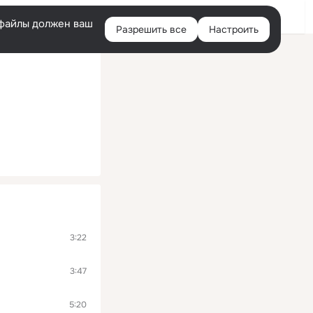
Войти
e-файлы должен ваш
Разрешить все
Настроить
Правая
колонка
3:22
3:47
5:20