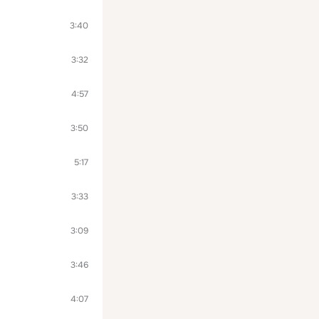
3:40
3:32
4:57
3:50
5:17
3:33
3:09
3:46
4:07