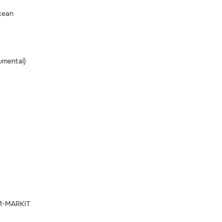
cean
umental)
KM-MARKIT