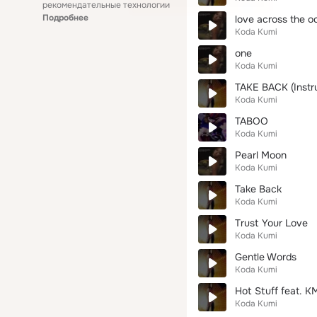
рекомендательные технологии
Подробнее
love across the o
Koda Kumi
one
Koda Kumi
TAKE BACK (Instr
Koda Kumi
TABOO
Koda Kumi
Pearl Moon
Koda Kumi
Take Back
Koda Kumi
Trust Your Love
Koda Kumi
Gentle Words
Koda Kumi
Hot Stuff feat. 
Koda Kumi