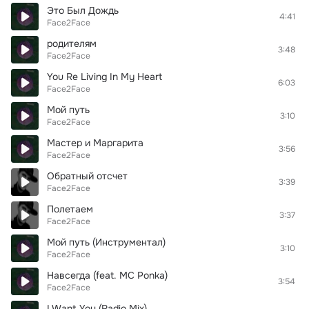
Это Был Дождь
4:41
Face2Face
родителям
3:48
Face2Face
You Re Living In My Heart
6:03
Face2Face
Мой путь
3:10
Face2Face
Мастер и Маргарита
3:56
Face2Face
Обратный отсчет
3:39
Face2Face
Полетаем
3:37
Face2Face
Мой путь (Инструментал)
3:10
Face2Face
Навсегда (feat. MC Ponka)
3:54
Face2Face
I Want You (Radio Mix)