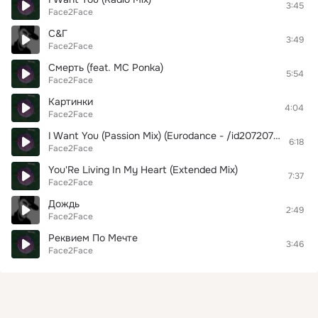
3:45
Face2Face
С&Г
3:49
Face2Face
Смерть (feat. MC Ponka)
5:54
Face2Face
Картинки
4:04
Face2Face
I Want You (Passion Mix) (Eurodance - /id20720766)
6:18
Face2Face
You'Re Living In My Heart (Extended Mix)
7:37
Face2Face
Дождь
2:49
Face2Face
Реквием По Мечте
3:46
Face2Face