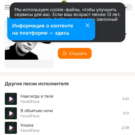
Войти
Мы используем cookie-файлы, чтобы улучшить
сервисы для вас. Если ваш возраст менее 13 лет,
настроить cookie-файлы должен ваш законный
представитель.
Больше информации
Информация о контенте
Хочеться верить (vinyl version)
Разрешить все
Настроить
на платформе — здесь
Face2Face
Слушать
Другие песни исполнителя
Навсегда я твоя
3:41
Face2Face
В объятьях ночи
3:17
Face2Face
Кошка
2:39
Face2Face