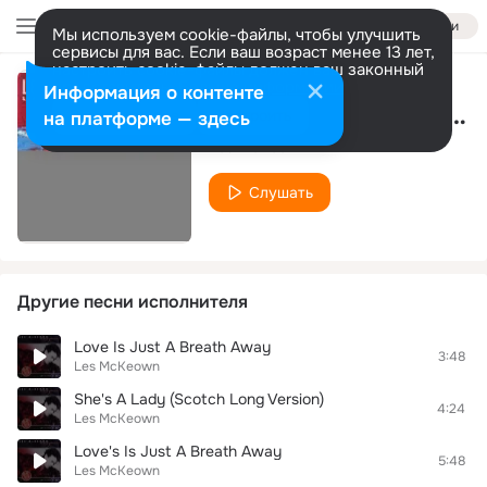
Войти
Мы используем cookie-файлы, чтобы улучшить
сервисы для вас. Если ваш возраст менее 13 лет,
настроить cookie-файлы должен ваш законный
представитель.
Больше информации
Информация о контенте
She's A Lady (Scotch Long Version)
Разрешить все
Настроить
на платформе — здесь
Les McKeown
Слушать
Другие песни исполнителя
Love Is Just A Breath Away
3:48
Les McKeown
She's A Lady (Scotch Long Version)
4:24
Les McKeown
Love's Is Just A Breath Away
5:48
Les McKeown