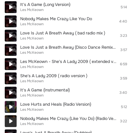
It's A Game (Long Version)
5:14
Les McKeown
Nobody Makes Me Crazy Like You Do
4:40
Les McKeown
Love Is Just A Breath Away ( bad radio mix )
3:23
Les McKeown
Love Is Just a Breath Away (Disco Dance Remixes)
3:57
Les McKeown
Les McKeown - She's A Lady 2009 ( extended version )
6:59
Les McKeown
She's A Lady 2009 ( radio version )
3:59
Les McKeown
It's A Game (Instrumental)
3:40
Les McKeown
Love Hurts and Heals (Radio Version)
5:12
Les McKeown
Nobody Makes Me Crazy (Like You Do) (Radio Version)
3:22
Les McKeown
Love's Just A Breath Away (Dubbing)