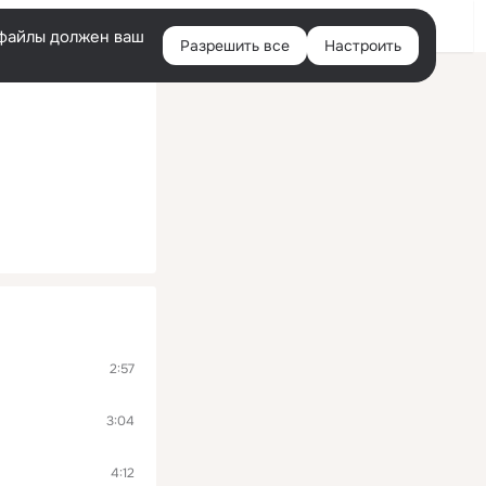
Войти
e-файлы должен ваш
Разрешить все
Настроить
Правая
колонка
2:57
3:04
4:12