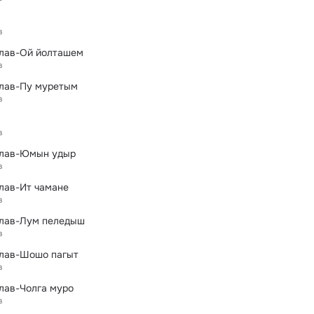
в
лав-Ой йолташем
в
лав-Пу муретым
в
в
слав-Юмын удыр
в
лав-Ит чамане
в
лав-Лум пеледыш
в
лав-Шошо пагыт
в
лав-Чолга муро
в