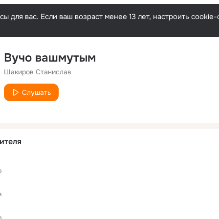
ы для вас. Если ваш возраст менее 13 лет, настроить cooki
Вучо вашмутым
Шакиров Станислав
Слушать
ителя
в
в
в