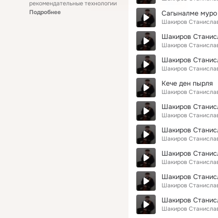
рекомендательные технологии
Подробнее
Сагыналме муро
Шакиров Станисла
Шакиров Станис
Шакиров Станисла
Шакиров Станис
Шакиров Станисла
Кече ден пырля
Шакиров Станисла
Шакиров Стани
Шакиров Станисла
Шакиров Станис
Шакиров Станисла
Шакиров Станис
Шакиров Станисла
Шакиров Станис
Шакиров Станисла
Шакиров Станис
Шакиров Станисла