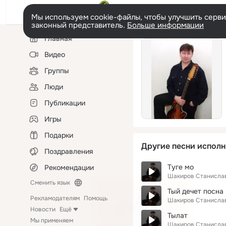
Мы используем cookie-файлы, чтобы улучшить сервис
законный представитель.
Больше информации
Левая
Главная
колонка
Видео
Группы
Люди
Публикации
Игры
Подарки
Другие песни исполн
Поздравления
Туге мо
Рекомендации
Шакиров Станисла
Сменить язык
Тый дечет посна
Рекламодателям
Помощь
Шакиров Станисла
Новости
Ещё
Тылат
Мы применяем
Шакиров Станисла