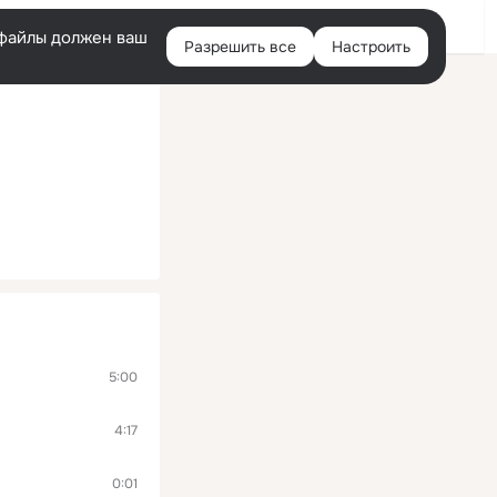
Войти
e-файлы должен ваш
Разрешить все
Настроить
Правая
колонка
5:00
4:17
0:01