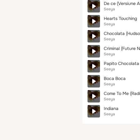
De ce (Versiune A
Seeya
Hearts Touching
Seeya
Chocolata (Hudson
Seeya
Criminal (Future N
Seeya
Papito Chocolata
Seeya
Boca Boca
Seeya
Come To Me (Radi
Seeya
Indiana
Seeya