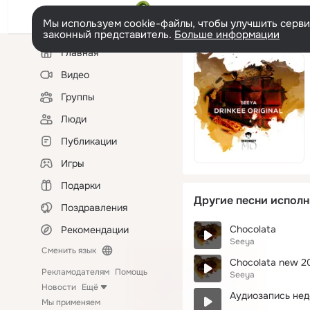
Мы используем cookie-файлы, чтобы улучшить сервис
законный представитель.
Больше информации
Левая
Главная
колонка
Видео
Группы
Люди
Публикации
Игры
Подарки
Другие песни исполн
Поздравления
Chocolata
Рекомендации
Seeya
Сменить язык
Chocolata new 20
Рекламодателям
Помощь
Seeya
Новости
Ещё
Аудиозапись нед
Мы применяем