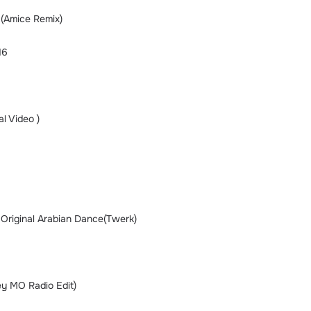
 (Amice Remix)
16
al Video )
Original Arabian Dance(Twerk)
y MO Radio Edit)