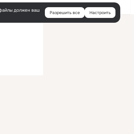
Войти
e-файлы должен ваш
Разрешить все
Настроить
Правая
колонка