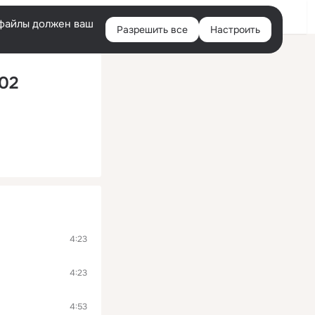
Войти
e-файлы должен ваш
Разрешить все
Настроить
Правая
колонка
 02
4:23
4:23
4:53