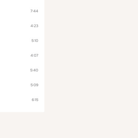
7:44
4:23
5:10
4:07
5:40
5:09
6:15