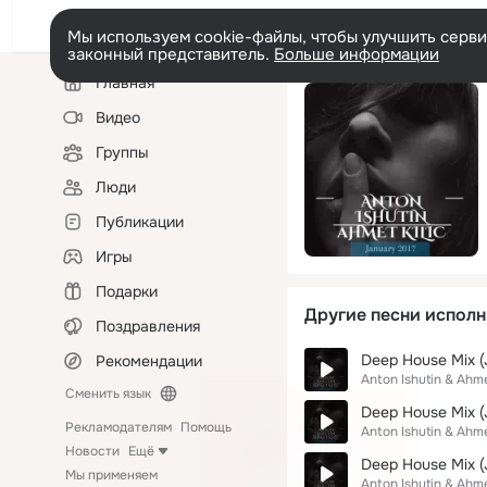
Мы используем cookie-файлы, чтобы улучшить сервис
законный представитель.
Больше информации
Левая
Главная
колонка
Видео
Группы
Люди
Публикации
Игры
Подарки
Другие песни исполн
Поздравления
Deep House Mix (
Рекомендации
Anton Ishutin & Ahme
Сменить язык
Deep House Mix (
Рекламодателям
Помощь
Anton Ishutin & Ahme
Новости
Ещё
Deep House Mix (J
Мы применяем
Anton Ishutin & Ahme