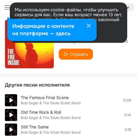
Войти
Мы используем cookie-файлы, чтобы улучшить
сервисы для вас. Если ваш возраст менее 13 лет,
настроить cookie-файлы должен ваш законный
представитель.
Больше информации
Информация о контенте
Sightseeing
Разрешить все
Настроить
на платформе — здесь
Bob Seger & The Silver Bullet Band
Слушать
Другие песни исполнителя
The Famous Final Scene
5:09
Bob Seger & The Silver Bullet Band
Old Time Rock & Roll
3:14
Bob Seger & The Silver Bullet Band
Still The Same
3:18
Bob Seger & The Silver Bullet Band