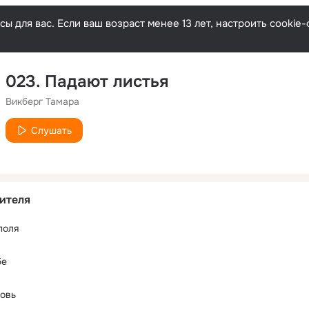
ы для вас. Если ваш возраст менее 13 лет, настроить cooki
023. Падают листья
Викберг Тамара
Слушать
ителя
поля
бе
овь