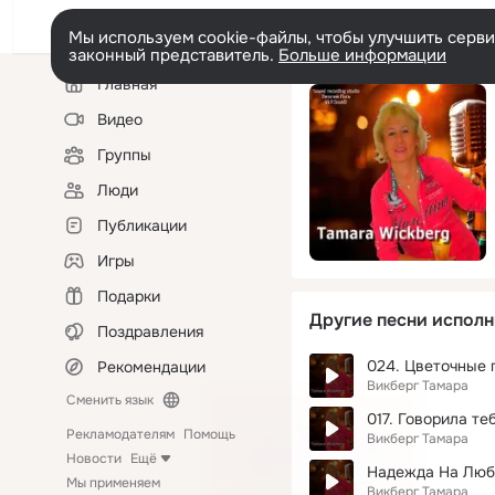
Мы используем cookie-файлы, чтобы улучшить сервис
законный представитель.
Больше информации
Левая
Главная
колонка
Видео
Группы
Люди
Публикации
Игры
Подарки
Другие песни исполн
Поздравления
024. Цветочные 
Рекомендации
Викберг Тамара
Сменить язык
017. Говорила те
Рекламодателям
Помощь
Викберг Тамара
Новости
Ещё
Надежда На Люб
Мы применяем
Викберг Тамара