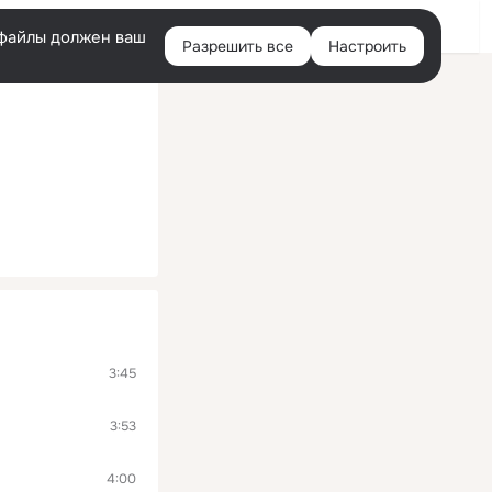
Войти
e-файлы должен ваш
Разрешить все
Настроить
Правая
колонка
3:45
3:53
4:00