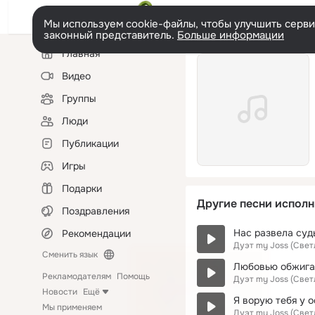
Мы используем cookie-файлы, чтобы улучшить сервис
законный представитель.
Больше информации
Левая
Главная
колонка
Видео
Группы
Люди
Публикации
Игры
Подарки
Другие песни исполн
Поздравления
Нас развела суд
Рекомендации
Дуэт my Joss (Свет
Сменить язык
Любовью обжиг
Рекламодателям
Помощь
Дуэт my Joss (Свет
Новости
Ещё
Я ворую тебя у 
Мы применяем
Дуэт my Joss (Свет