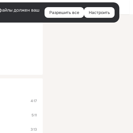
Войти
e-файлы должен ваш
Разрешить все
Настроить
Правая
колонка
4:17
5:11
3:13