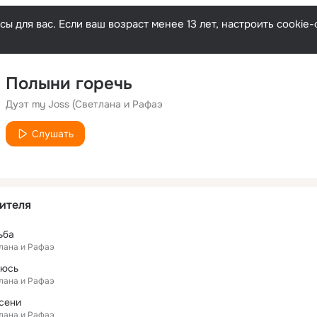
ы для вас. Если ваш возраст менее 13 лет, настроить cooki
Полыни горечь
Дуэт my Joss (Светлана и Рафаэ
Слушать
ителя
ьба
лана и Рафаэ
аюсь
лана и Рафаэ
осени
лана и Рафаэ