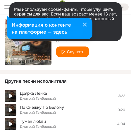
Войти
Мы используем cookie-файлы, чтобы улучшить
сервисы для вас. Если ваш возраст менее 13 лет,
настроить cookie-файлы должен ваш законный
представитель.
Больше информации
Информация о контенте
Бархатный сезон
Разрешить все
Настроить
на платформе — здесь
Дмитрий Тамбовский
Слушать
Другие песни исполнителя
Доярка Ленка
3:22
Дмитрий Тамбовский
По Снежку По Белому
3:20
Дмитрий Тамбовский
Туман любви
4:04
Дмитрий Тамбовский