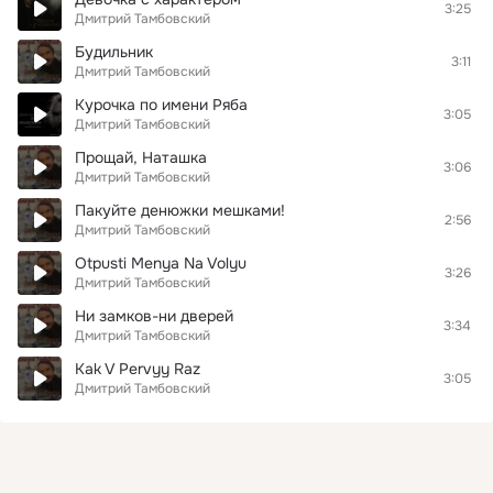
3:25
Дмитрий Тамбовский
Будильник
3:11
Дмитрий Тамбовский
Курочка по имени Ряба
3:05
Дмитрий Тамбовский
Прощай, Наташка
3:06
Дмитрий Тамбовский
Пакуйте денюжки мешками!
2:56
Дмитрий Тамбовский
Otpusti Menya Na Volyu
3:26
Дмитрий Тамбовский
Ни замков-ни дверей
3:34
Дмитрий Тамбовский
Kak V Pervyy Raz
3:05
Дмитрий Тамбовский