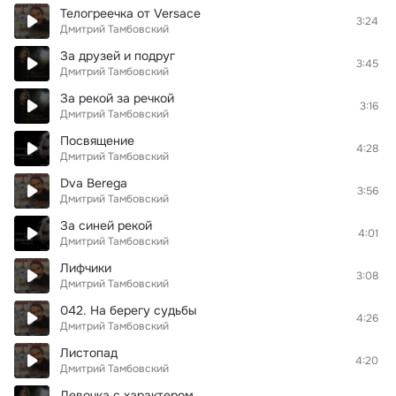
Телогреечка от Versace
3:24
Дмитрий Тамбовский
За друзей и подруг
3:45
Дмитрий Тамбовский
За рекой за речкой
3:16
Дмитрий Тамбовский
Посвящение
4:28
Дмитрий Тамбовский
Dva Berega
3:56
Дмитрий Тамбовский
За синей рекой
4:01
Дмитрий Тамбовский
Лифчики
3:08
Дмитрий Тамбовский
042. На берегу судьбы
4:26
Дмитрий Тамбовский
Листопад
4:20
Дмитрий Тамбовский
Девочка с характером