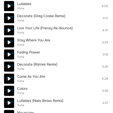
Lullabies
4:05
Yuna
Decorate (Greg Cooke Remix)
4:17
Yuna
Live Your Life (Frenzy Re-Bounce)
4:41
Yuna
Stay Where You Are
3:29
Yuna
Fading Flower
3:16
Yuna
Decorate (Ristrek Remix)
3:26
Yuna
Come As You Are
4:28
Yuna
Colors
3:39
Yuna
Lullabies (Niels Binias Remix)
3:37
Yuna
Mountains