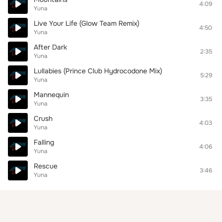
4:09
Yuna
Live Your Life (Glow Team Remix)
4:50
Yuna
After Dark
2:35
Yuna
Lullabies (Prince Club Hydrocodone Mix)
5:29
Yuna
Mannequin
3:35
Yuna
Crush
4:03
Yuna
Falling
4:06
Yuna
Rescue
3:46
Yuna