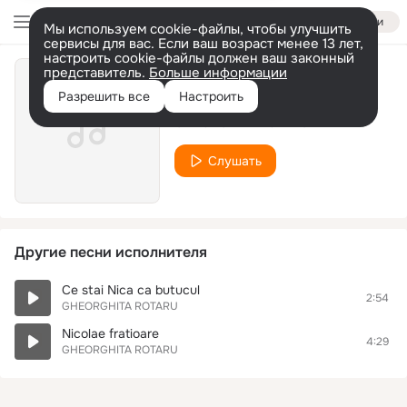
Войти
Мы используем cookie-файлы, чтобы улучшить
сервисы для вас. Если ваш возраст менее 13 лет,
настроить cookie-файлы должен ваш законный
представитель.
Больше информации
Ce te tii lele fudula
Разрешить все
Настроить
GHEORGHITA ROTARU
Слушать
Другие песни исполнителя
Ce stai Nica ca butucul
2:54
GHEORGHITA ROTARU
Nicolae fratioare
4:29
GHEORGHITA ROTARU