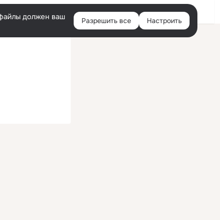
Войти
e-файлы должен ваш
Разрешить все
Настроить
Правая
колонка