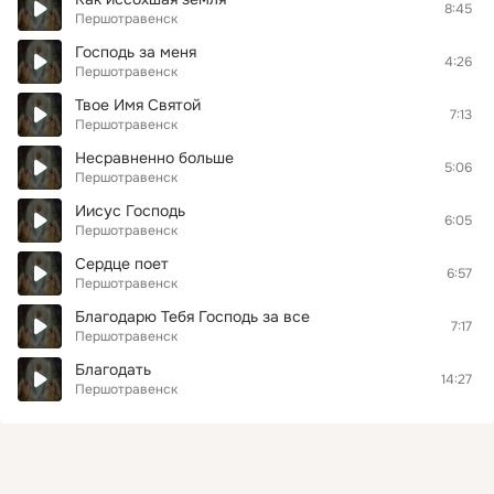
8:45
Першотравенск
Господь за меня
4:26
Першотравенск
Твое Имя Святой
7:13
Першотравенск
Несравненно больше
5:06
Першотравенск
Иисус Господь
6:05
Першотравенск
Сердце поет
6:57
Першотравенск
Благодарю Тебя Господь за все
7:17
Першотравенск
Благодать
14:27
Першотравенск