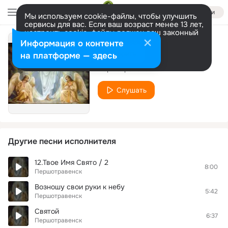
Войти
Мы используем cookie-файлы, чтобы улучшить
сервисы для вас. Если ваш возраст менее 13 лет,
настроить cookie-файлы должен ваш законный
представитель.
Больше информации
Информация о контенте
Папа дома
Разрешить все
Настроить
на платформе — здесь
Першотравенск
Слушать
Другие песни исполнителя
12.Твое Имя Свято / 2
8:00
Першотравенск
Возношу свои руки к небу
5:42
Першотравенск
Святой
6:37
Першотравенск