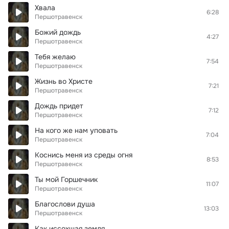
Хвала
6:28
Першотравенск
Божий дождь
4:27
Першотравенск
Тебя желаю
7:54
Першотравенск
Жизнь во Христе
7:21
Першотравенск
Дождь придет
7:12
Першотравенск
На кого же нам уповать
7:04
Першотравенск
Коснись меня из среды огня
8:53
Першотравенск
Ты мой Горшечник
11:07
Першотравенск
Благослови душа
13:03
Першотравенск
Как иссохшая земля