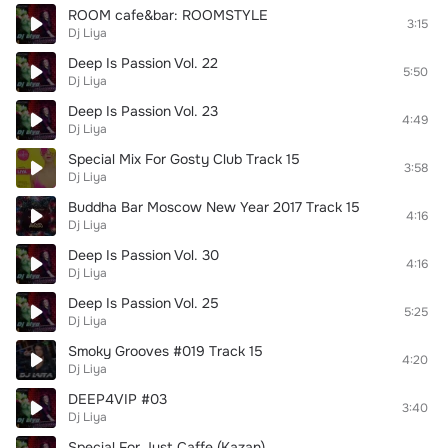
ROOM cafe&bar: ROOMSTYLE
3:15
Dj Liya
Deep Is Passion Vol. 22
5:50
Dj Liya
Deep Is Passion Vol. 23
4:49
Dj Liya
Special Mix For Gosty Club Track 15
3:58
Dj Liya
Buddha Bar Moscow New Year 2017 Track 15
4:16
Dj Liya
Deep Is Passion Vol. 30
4:16
Dj Liya
Deep Is Passion Vol. 25
5:25
Dj Liya
Smoky Grooves #019 Track 15
4:20
Dj Liya
DEEP4VIP #03
3:40
Dj Liya
Special For Just Caffe (Kazan)