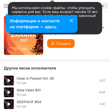
Войти
Мы используем cookie-файлы, чтобы улучшить
сервисы для вас. Если ваш возраст менее 13 лет,
настроить cookie-файлы должен ваш законный
представитель.
Больше информации
Информация о контенте
Happy Banana 2017 Track 14
Разрешить все
Настроить
на платформе — здесь
Dj Liya
Слушать
Другие песни исполнителя
Deep Is Passion Vol. 28
5:27
Dj Liya
Slow Vibes #01
4:06
Dj Liya
DEEP4VIP #04
5:41
Dj Liya