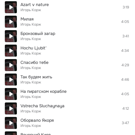
Azart v nature
3:19
Игорь Корж
Милая
4:05
Игорь Корж
Бронзовый загар
3:41
Игорь Корж
Hochu Ljubit'
4:34
Игорь Корж
Спасибо тебе
4:29
Игорь Корж
Так будем жить
4:46
Игорь Корж
На пиратском корабле
4:05
Игорь Корж
Vstrecha Sluchaynaya
4:12
Игорь Корж
Оборвало Якоря
3:47
Игорь Корж
Вечерний Киев