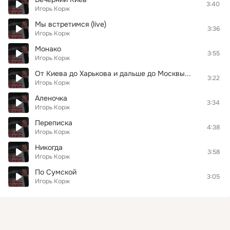
3:40
Игорь Корж
Мы встретимся (live)
3:36
Игорь Корж
Монако
3:55
Игорь Корж
От Киева до Харькова и дальше до Москвы...
3:22
Игорь Корж
Аленочка
3:34
Игорь Корж
Переписка
4:38
Игорь Корж
Никогда
3:58
Игорь Корж
По Сумской
3:05
Игорь Корж