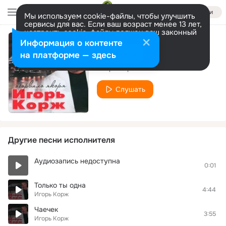
Войти
Мы используем cookie-файлы, чтобы улучшить
сервисы для вас. Если ваш возраст менее 13 лет,
настроить cookie-файлы должен ваш законный
представитель.
Больше информации
Информация о контенте
Холода - морозы
Разрешить все
Настроить
на платформе — здесь
Игорь Корж
Слушать
Другие песни исполнителя
Аудиозапись недоступна
0:01
Только ты одна
4:44
Игорь Корж
Чаечек
3:55
Игорь Корж