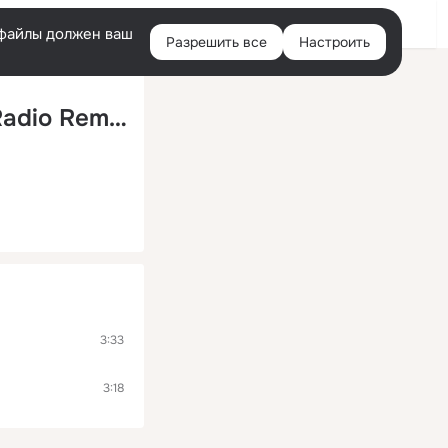
Войти
e-файлы должен ваш
Разрешить все
Настроить
Правая
колонка
Бигуди (Fred Flaming & Wiliam Price Radio Remix)
3:33
3:18