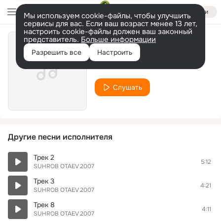
Войти
Мы используем cookie-файлы, чтобы улучшить
сервисы для вас. Если ваш возраст менее 13 лет,
настроить cookie-файлы должен ваш законный
представитель.
Больше информации
Трек 14
Разрешить все
Настроить
SUHROB OTAEV 2007
Слушать
Другие песни исполнителя
Трек 2
5:12
SUHROB OTAEV 2007
Трек 3
4:21
SUHROB OTAEV 2007
Трек 8
4:11
SUHROB OTAEV 2007