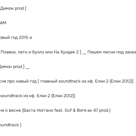
 Димон prod.]
НАМ
овый год 2015 и
имон prod.] __
ня про новый год [ главный soundtrack из кф. Елки 2 (Елки 2012)]
soundtrack из кф. Елки 2 (Елки 2012)]
я о весне (Баста Ноггано feat. Guf & Витя ак 47 prod.)
oundtrack )