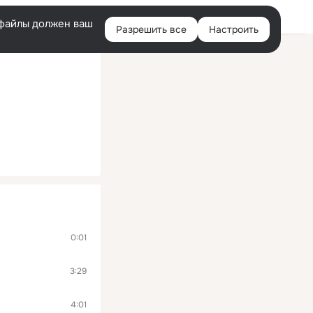
Войти
e-файлы должен ваш
Разрешить все
Настроить
Правая
колонка
0:01
3:29
4:01