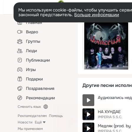
Мы используем cookie-файлы, чтобы улучшить сервис
законный представитель.
Больше информации
Левая
Главная
колонка
Видео
Группы
Люди
Публикации
Игры
Подарки
Другие песни исполн
Поздравления
Аудиозапись нед
Рекомендации
Сменить язык
НА ХУНДАЕ
Рекламодателям
Помощь
IMPERIA S.S.C.
Новости
Ещё
Медляк (prod. by 
Мы применяем
IMPERIA S.S.C.