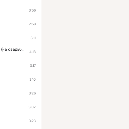
3:56
2:58
3:11
С толстым ХУ !) [ Плавки, лето и бухло или На Хундае 2 ] __ Пишем песни под заказ (на свадьбы, юбилей и день рождения), изготовление аудиорекламы. Обучение вокалу,репу, запись треков на студии, подготовка к кастингам: X-фактор, Голос країни, Україна має т
4:13
3:17
3:10
3:26
3:02
3:23