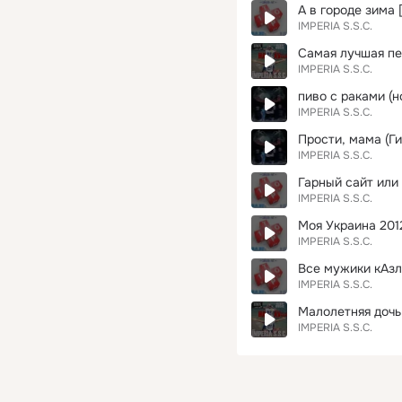
А в городе зима 
IMPERIA S.S.C.
Самая лучшая пе
IMPERIA S.S.C.
пиво с раками (
IMPERIA S.S.C.
Прости, мама (Ги
IMPERIA S.S.C.
Гарный сайт или
IMPERIA S.S.C.
Моя Украина 201
IMPERIA S.S.C.
Все мужики кАзл
IMPERIA S.S.C.
Малолетняя дочь
IMPERIA S.S.C.