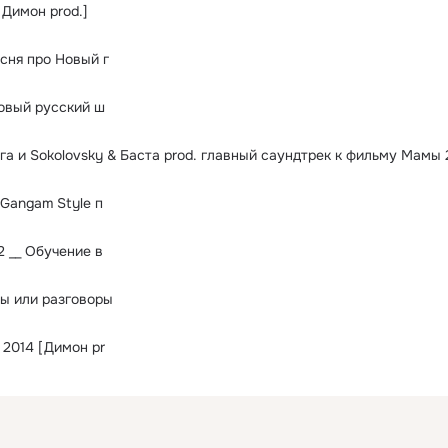
[Димон prod.]
сня про Новый г
новый русский ш
га и Sokolovsky & Баста prod. главный саундтрек к фильму Мамы 
 Gangam Style п
2 __ Обучение в
ы или разговоры
 2014 [Димон pr