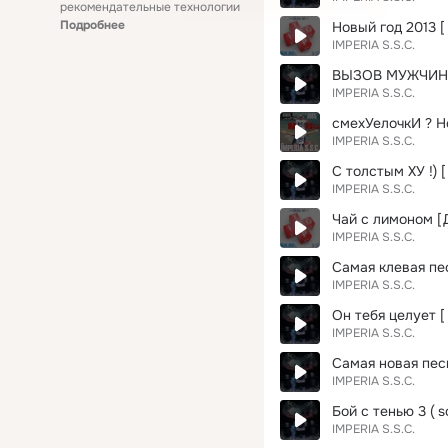
рекомендательные технологии
Подробнее
Новый год 2013 [
IMPERIA S.S.C.
ВЫЗОВ МУЖЧИ
IMPERIA S.S.C.
смехУелочкИ ? Н
IMPERIA S.S.C.
IMPERIA S.S.C.
Чай с лимоном [Д
IMPERIA S.S.C.
Самая клевая пес
IMPERIA S.S.C.
Он тебя целует [ 
IMPERIA S.S.C.
Самая новая песн
IMPERIA S.S.C.
Бой с тенью 3 ( s
IMPERIA S.S.C.