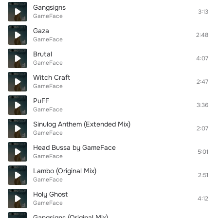
Gangsigns
3:13
GameFace
Gaza
2:48
GameFace
Brutal
4:07
GameFace
Witch Craft
2:47
GameFace
PuFF
3:36
GameFace
Sinulog Anthem (Extended Mix)
2:07
GameFace
Head Bussa by GameFace
5:01
GameFace
Lambo (Original Mix)
2:51
GameFace
Holy Ghost
4:12
GameFace
Gangsigns (Original Mix)