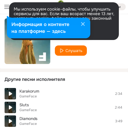
Войти
Мы используем cookie-файлы, чтобы улучшить
сервисы для вас. Если ваш возраст менее 13 лет,
настроить cookie-файлы должен ваш законный
представитель.
Больше информации
Информация о контенте
Bang Bang
Разрешить все
Настроить
на платформе — здесь
GameFace
Слушать
Другие песни исполнителя
Karakorum
2:34
GameFace
Sluts
2:44
GameFace
Diamonds
3:49
GameFace