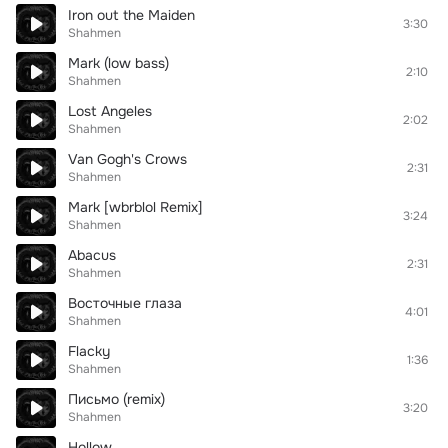
Iron out the Maiden
3:30
Shahmen
Mark (low bass)
2:10
Shahmen
Lost Angeles
2:02
Shahmen
Van Gogh's Crows
2:31
Shahmen
Mark [wbrblol Remix]
3:24
Shahmen
Abacus
2:31
Shahmen
Восточные глаза
4:01
Shahmen
Flacky
1:36
Shahmen
Письмо (remix)
3:20
Shahmen
Hollow