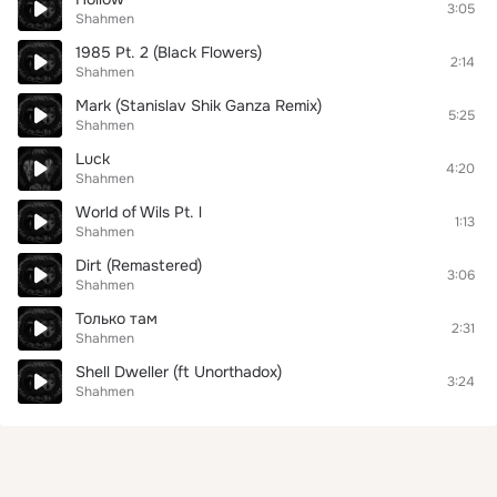
3:05
Shahmen
1985 Pt. 2 (Black Flowers)
2:14
Shahmen
Mark (Stanislav Shik Ganza Remix)
5:25
Shahmen
Luck
4:20
Shahmen
World of Wils Pt. l
1:13
Shahmen
Dirt (Remastered)
3:06
Shahmen
Только там
2:31
Shahmen
Shell Dweller (ft Unorthadox)
3:24
Shahmen