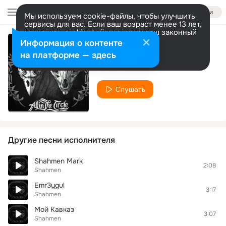
Войти
Мы используем cookie-файлы, чтобы улучшить
сервисы для вас. Если ваш возраст менее 13 лет,
настроить cookie-файлы должен ваш законный
представитель.
Больше информации
Информация о контенте
Mice
Разрешить все
Настроить
на платформе — здесь
Shahmen
Слушать
Другие песни исполнителя
Shahmen Mark
2:08
Shahmen
Emr3ygul
3:17
Shahmen
Мой Кавказ
3:07
Shahmen